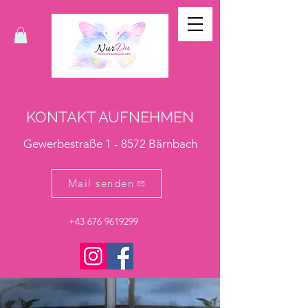
KONTAKT AUFNEHMEN
Gewerbestraße 1 - 8572 Bärnbach
Mail senden
+43 676 9619299