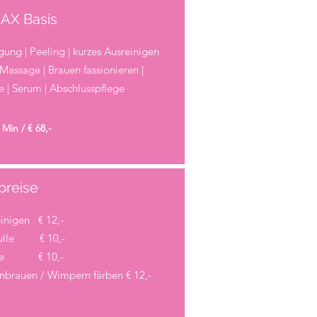
AX Basis
gung | Peeling | kurzes Ausreinigen
Massage | Brauen fassionieren |
 | Serum | Abschlusspflege
 Min / € 68,-
preise
inigen € 12,-
ulle € 10,-
ke € 10,-
brauen / Wimpern färben € 12,-