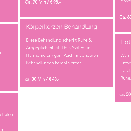
Absch
Ca. 70 Min / € 98,-
Ca. 60
Körperkerzen Behandlung
Diese Behandlung schenkt Ruhe &
Hot
Ausgeglichenheit. Dein System in
r
Harmonie bringen. Auch mit anderen
Warme
Behandlungen kombinierbar.
Entsp
Förde
Ruhe
ca. 30 Min / € 48,-
ca. 50
 tiefen
 mit