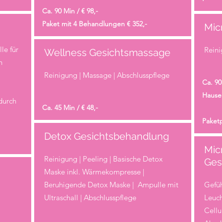
Ca. 90 Min / € 98,-
Paket mit 4 Behandlungen € 352,-
Mic
le für
Reini
Wellness Gesichtsmassage
n
Reinigung | Massage | Abschlusspflege
Ca. 90
Hause
durch
Ca. 45 Min / € 48,-
Paketp
Detox Gesichtsbehandlung
Mic
Reinigung | Peeling | Basische Detox
Ges
Maske inkl. Wärmekompresse |
Beruhigende Detox Maske | Ampulle mit
Gefüh
Ultraschall | Abschlusspflege
Leuch
Cellu