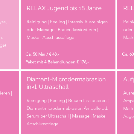
RELAX Jugend bis 18 Jahre
REL
yse,
Reinigung | Peeling | Intensiv Ausreinigen
Reini
oder Massage | Brauen fassionieren |
oder 
n.
Maske | Abschlusspflege
Maske
ge)
Ca. 50 Min / € 48,-
Ca. 60
Paket mit 4 Behandlungen € 176,-
Diamant-Microdermabrasion
Auf
inkl. Ultraschall
ieren |
Ausre
Reinigung | Peeling | Brauen fassionieren |
Amp
Diamantmicrodermabrasion Ampulle od.
Mas
Serum per Ultraschall | Massage | Maske |
Augen
Abschlusspflege
.