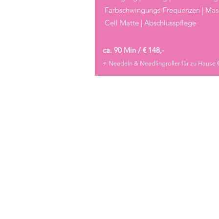
Farbschwingungs-Frequenzen | Mask
Cell Matte | Abschlusspflege
ca. 90 Min / € 148,-
+ Needeln & Needlingroller für zu Hause €