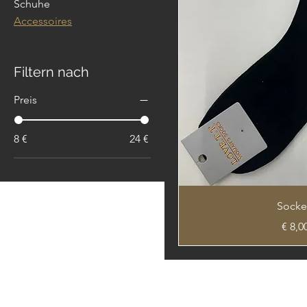
Schuhe
Accessoires
Filtern nach
Preis
8 €
24 €
Sock
Preis
€ 8,0