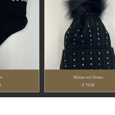
en
Mütze mit Strass
Preis
0
€ 19,00