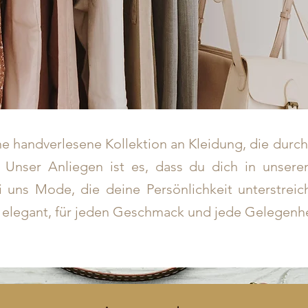
e handverlesene Kollektion an Kleidung, die durch
. Unser Anliegen ist es, dass du dich in unse
bei uns Mode, die deine Persönlichkeit unterstrei
is elegant, für jeden Geschmack und jede Gelegenhe
Start
Accessoires